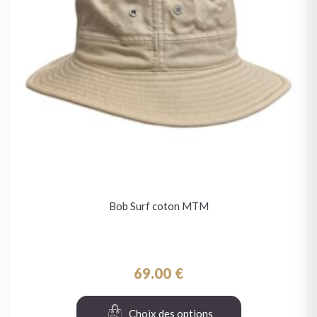
Bob Surf coton MTM
69.00
€
Choix des options