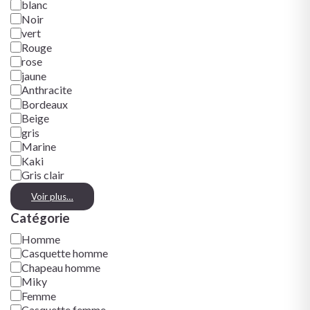
blanc
Noir
vert
Rouge
rose
jaune
Anthracite
Bordeaux
Beige
gris
Marine
Kaki
Gris clair
Voir plus…
Catégorie
Homme
Casquette homme
Chapeau homme
Miky
Femme
Casquette femme