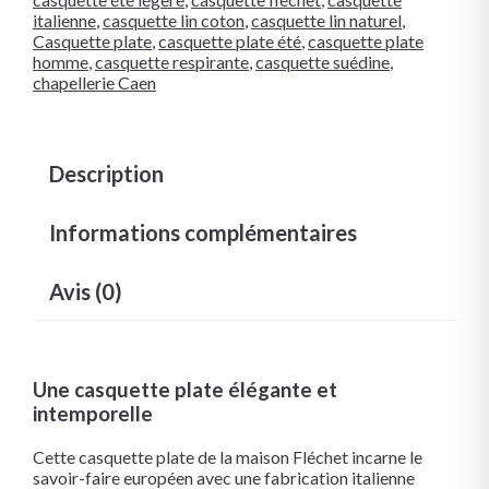
italienne
,
casquette lin coton
,
casquette lin naturel
,
Casquette plate
,
casquette plate été
,
casquette plate
homme
,
casquette respirante
,
casquette suédine
,
chapellerie Caen
Description
Informations complémentaires
Avis (0)
Une casquette plate élégante et
intemporelle
Cette casquette plate de la maison
Fléchet
incarne le
savoir-faire européen avec une fabrication italienne