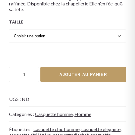
raffinée. Disponible chez la chapellerie Elle n’en fée qu’à
sa tête.
TAILLE
AJOUTER AU PANIER
UGS :
ND
Catégories :
Casquette homme
,
Homme
Étiquettes :
casquette chic homme
,
casquette élégante
,
casquette été légère
,
casquette flechet
,
casquette