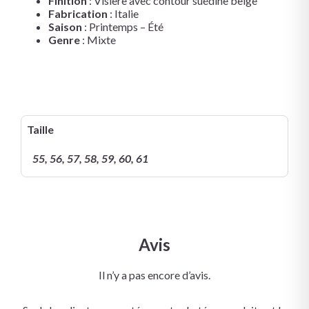
Finition
: Visière avec contour suédine beige
Fabrication
: Italie
Saison
: Printemps – Été
Genre
: Mixte
Taille
55, 56, 57, 58, 59, 60, 61
Avis
Il n’y a pas encore d’avis.