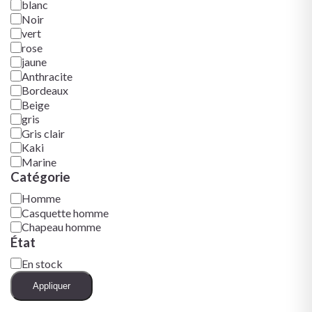
blanc
Noir
vert
rose
jaune
Anthracite
Bordeaux
Beige
gris
Gris clair
Kaki
Marine
Catégorie
Homme
Casquette homme
Chapeau homme
État
En stock
Appliquer