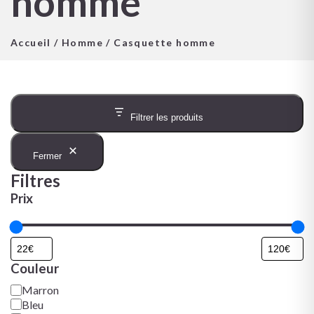
homme
Accueil
/
Homme
/ Casquette homme
Filtrer les produits
Fermer
Filtres
Prix
Couleur
Marron
Bleu