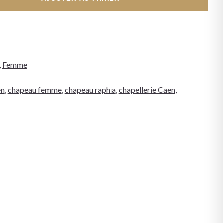
,
Femme
en
,
chapeau femme
,
chapeau raphia
,
chapellerie Caen
,