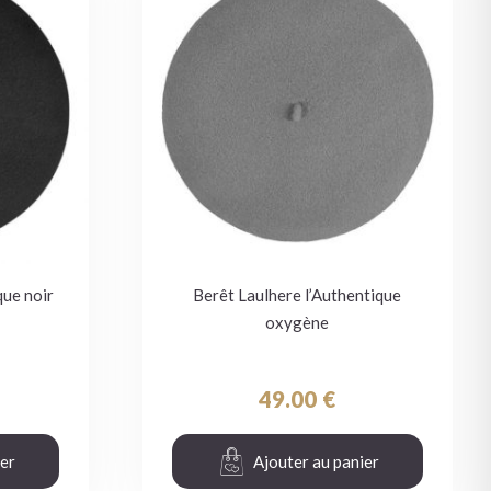
que noir
Berêt Laulhere l’Authentique
oxygène
49.00
€
ier
Ajouter au panier