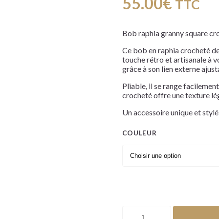
55.00
€
TTC
Bob raphia granny square cr
Ce bob en raphia crocheté de
touche rétro et artisanale à v
grâce à son lien externe ajust
Pliable, il se range facileme
crocheté offre une texture lég
Un accessoire unique et stylé,
COULEUR