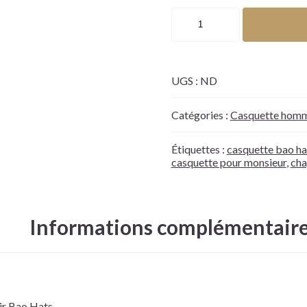
UGS :
ND
Catégories :
Casquette hom
Étiquettes :
casquette bao ha
casquette pour monsieur
,
cha
Informations complémentair
ir Bao Hats.