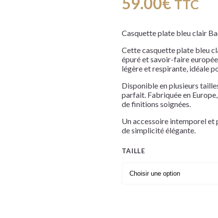
59.00
€
TTC
Casquette plate bleu clair Ba
Cette casquette plate bleu cl
épuré et savoir-faire européen
légère et respirante, idéale p
Disponible en plusieurs taill
parfait. Fabriquée en Europe, 
de finitions soignées.
Un accessoire intemporel et 
de simplicité élégante.
TAILLE