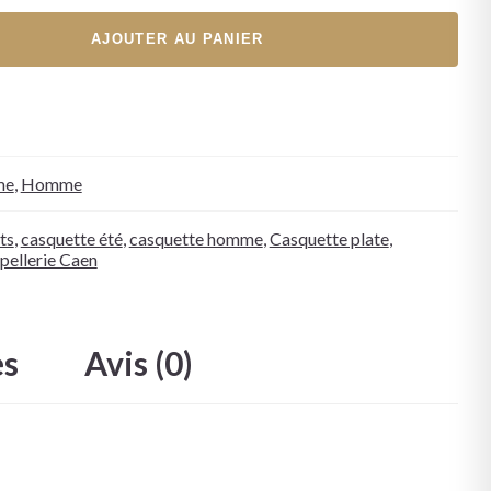
AJOUTER AU PANIER
me
,
Homme
ts
,
casquette été
,
casquette homme
,
Casquette plate
,
pellerie Caen
es
Avis (0)