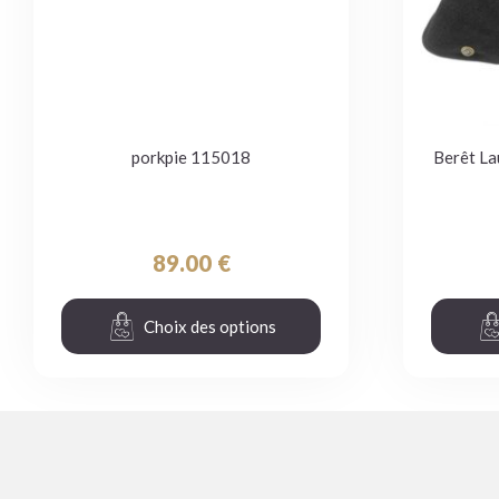
porkpie 115018
Berêt La
89.00
€
Choix des options