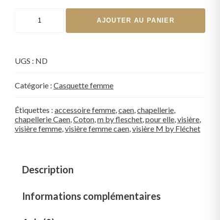
AJOUTER AU PANIER
UGS :
ND
Catégorie :
Casquette femme
Étiquettes :
accessoire femme
,
caen
,
chapellerie
,
chapellerie Caen
,
Coton
,
m by fleschet
,
pour elle
,
visière
,
visière femme
,
visière femme caen
,
visière M by Fléchet
Description
Informations complémentaires