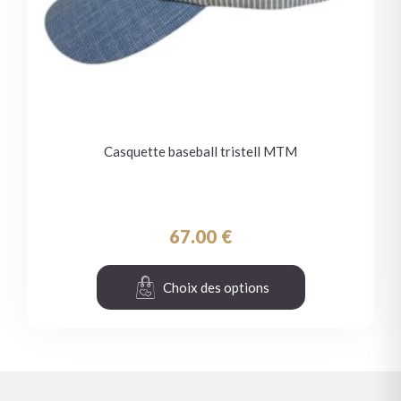
Casquette baseball tristell MTM
67.00
€
Choix des options