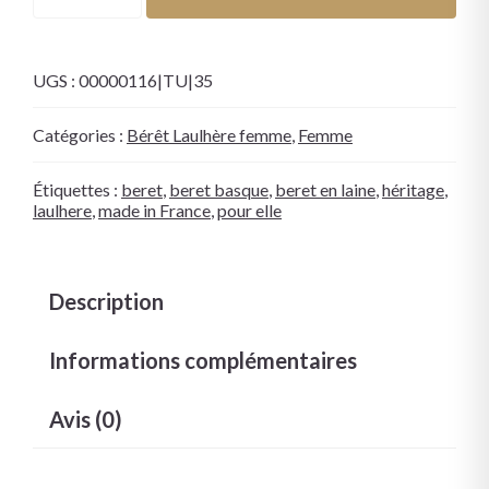
UGS :
00000116|TU|35
Catégories :
Bérêt Laulhère femme
,
Femme
Étiquettes :
beret
,
beret basque
,
beret en laine
,
héritage
,
laulhere
,
made in France
,
pour elle
Description
Informations complémentaires
Avis (0)