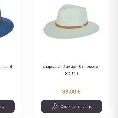
ouse of
chapeau anti uv upf40+ house of
ord gris
89.00
€
ons
Choix des options