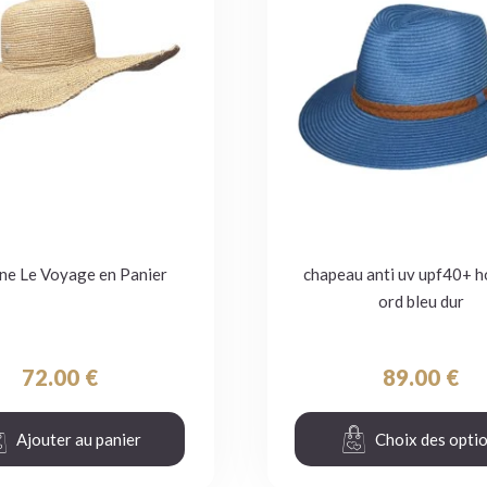
ne Le Voyage en Panier
chapeau anti uv upf40+ h
ord bleu dur
72.00
€
89.00
€
Ajouter au panier
Choix des opti