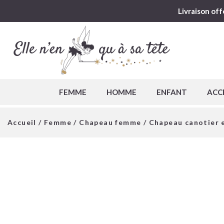
Livraison off
FEMME
HOMME
ENFANT
ACC
Accueil
/
Femme
/
Chapeau femme
/ Chapeau canotier e