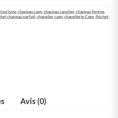
 tourisme
,
chapeau caen
,
chapeau canotier
,
chapeau femme
,
chet chapeau parfait
,
chapelier caen
,
chapellerie Caen
,
fléchet
,
es
Avis (0)