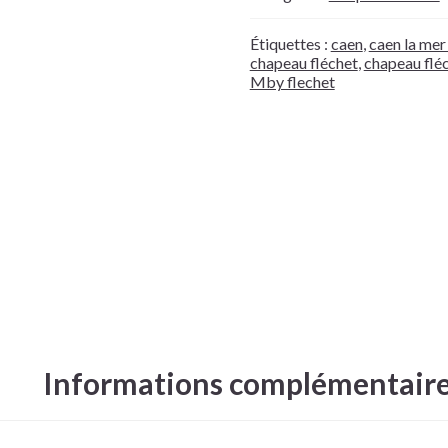
Étiquettes :
caen
,
caen la mer
chapeau fléchet
,
chapeau flé
Mby flechet
Informations complémentair