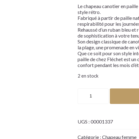
Le chapeau canotier en paille
style rétro.
Fabriqué à partir de paille nat
respirabilité pour les journées
Rehaussé d’un ruban bleu et ro
de sophistication à votre tenu
Son design classique de canot
la plage, une promenade en vill
Que ce soit pour son style in
paille de chez Fléchet est un 
confort pendant les mois d’ét
2 en stock
UGS :
00001337
Catégorie :
Chapeau femme