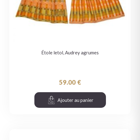
Étole letol, Audrey agrumes
59.00
€
Ajouter au panier