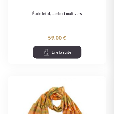
Étole letol, Lambert multivers
59.00
€
Lire la suite