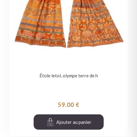
Étole letol, olympe terre de h
59.00
€
Ajouter au panier