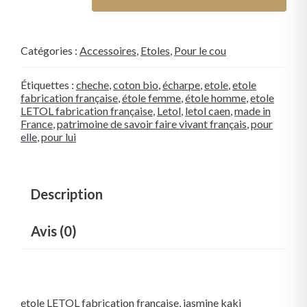
Catégories :
Accessoires
,
Etoles
,
Pour le cou
Étiquettes :
cheche
,
coton bio
,
écharpe
,
etole
,
etole
fabrication française
,
étole femme
,
étole homme
,
etole
LETOL fabrication française
,
Letol
,
letol caen
,
made in
France
,
patrimoine de savoir faire vivant français
,
pour
elle
,
pour lui
Description
Avis (0)
etole LETOL fabrication française, jasmine kaki