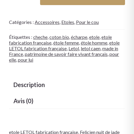
Catégories :
Accessoires
,
Etoles
,
Pour le cou
Étiquettes :
cheche
,
coton bio
,
écharpe
,
etole
,
etole
fabrication française
,
étole femme
,
étole homme
,
etole
LETOL fabrication française
,
Letol
,
letol caen
,
made in
France
,
patrimoine de savoir faire vivant français
,
pour
elle
,
pour lui
Description
Avis (0)
etole LETOL fabrication française, Felicien nuit de jade