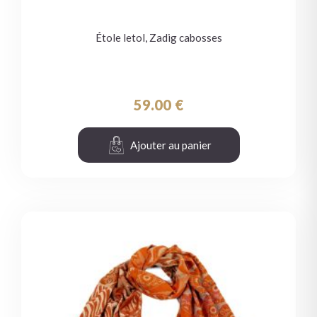
Étole letol, Zadig cabosses
59.00
€
Ajouter au panier