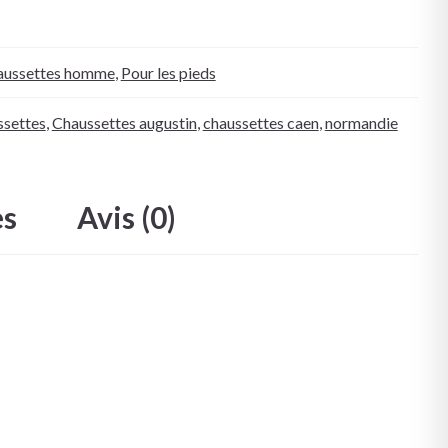
aussettes homme
,
Pour les pieds
ssettes
,
Chaussettes augustin
,
chaussettes caen
,
normandie
es
Avis (0)