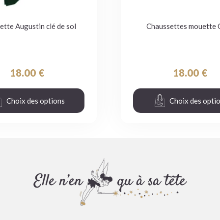
ette Augustin clé de sol
Chaussettes mouette 
18.00
€
18.00
€
Choix des options
Choix des opti