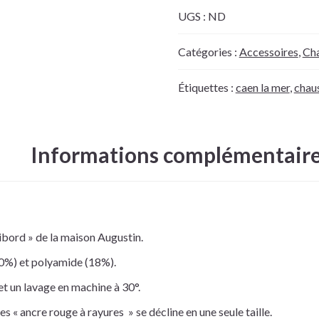
UGS :
ND
Catégories :
Accessoires
,
Ch
Étiquettes :
caen la mer
,
chau
Informations complémentair
ibord » de la maison Augustin.
80%) et polyamide (18%).
t un lavage en machine à 30°.
s « ancre rouge à rayures » se décline en une seule taille.