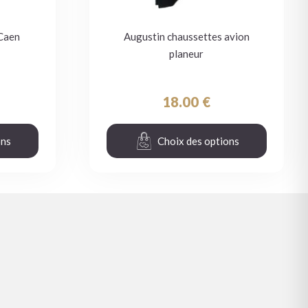
Caen
Augustin chaussettes avion
planeur
18.00
€
ons
Choix des options