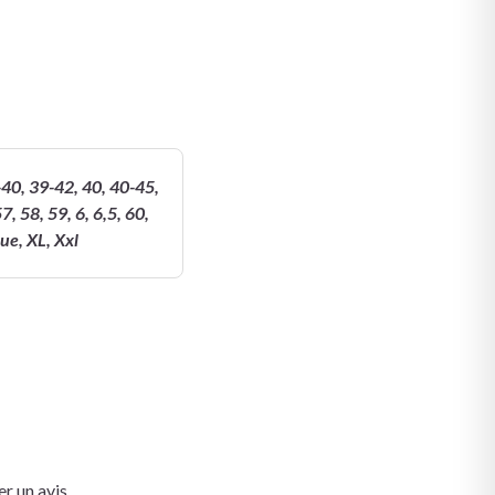
9-40, 39-42, 40, 40-45,
, 58, 59, 6, 6,5, 60,
que, XL, Xxl
r un avis.