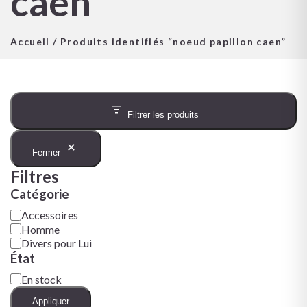
caen
Accueil
/ Produits identifiés “noeud papillon caen”
Filtrer les produits
Fermer
Filtres
Catégorie
Accessoires
Homme
Divers pour Lui
État
En stock
Appliquer