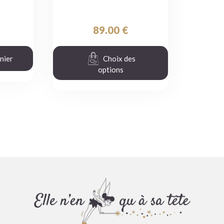
89.00
€
nier
Choix des
options