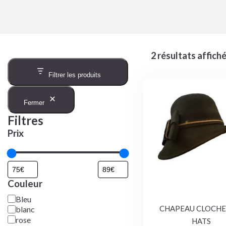
2 résultats affich
Filtrer les produits
Fermer
Filtres
Prix
Couleur
Bleu
CHAPEAU CLOCHE
blanc
rose
HATS