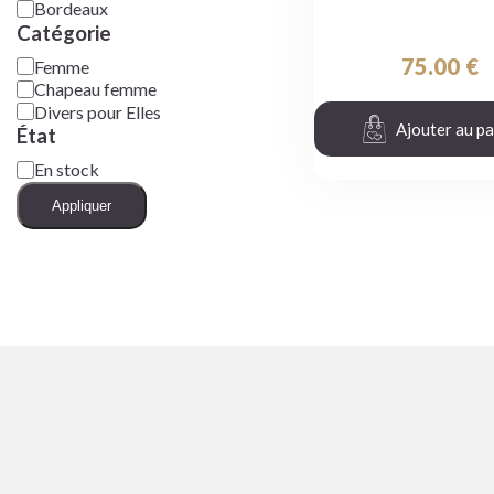
Bordeaux
Catégorie
75.00
€
Femme
Chapeau femme
Divers pour Elles
Ajouter au pa
État
En stock
Appliquer