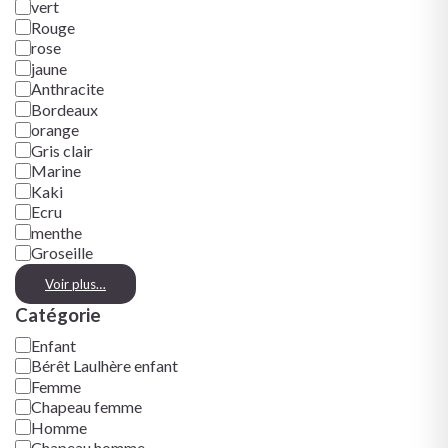
vert
Rouge
rose
jaune
Anthracite
Bordeaux
orange
Gris clair
Marine
Kaki
Ecru
menthe
Groseille
Voir plus…
Catégorie
Enfant
Bérêt Laulhère enfant
Femme
Chapeau femme
Homme
Chapeau homme