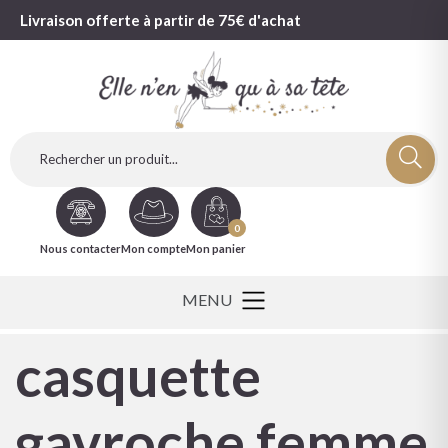
Livraison offerte à partir de 75€ d'achat
0
Nous contacter
Mon compte
Mon panier
casquette
gavroche femme