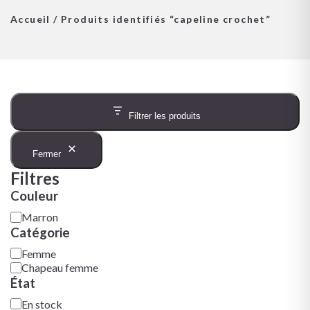
Accueil
/ Produits identifiés “capeline crochet”
Filtrer les produits
Fermer
Filtres
Couleur
Marron
Catégorie
Femme
Chapeau femme
État
En stock